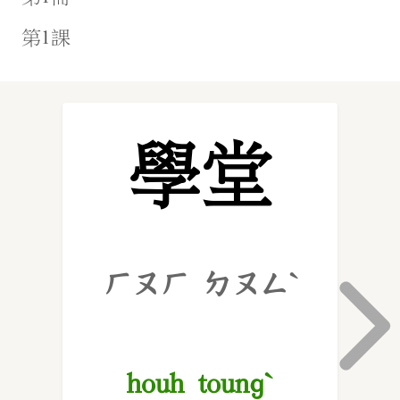
學堂
ㄏㄡㄏ ㄉㄡㄥˋ
houh toungˋ